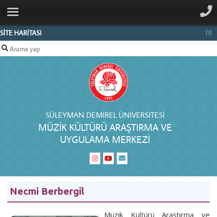
ANA SAYFA
MERKEZ
SİTE HARİTASI
TR
HAKKINDA
BELGELIK
PERSONEL
İLETIŞIM
SÜLEYMAN DEMIREL ÜNIVERSITESI
MÜZIK KÜLTÜRÜ ARAŞTIRMA VE
UYGULAMA MERKEZI
Necmi Berbergil
Müzik Kültürü Araştırma ve