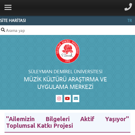
ANA SAYFA
MERKEZ
SİTE HARİTASI
TR
HAKKINDA
BELGELIK
PERSONEL
İLETIŞIM
SÜLEYMAN DEMIREL ÜNIVERSITESI
MÜZIK KÜLTÜRÜ ARAŞTIRMA VE
UYGULAMA MERKEZI
''Ailemizin Bilgeleri Aktif Yaşıyor''
Toplumsal Katkı Projesi