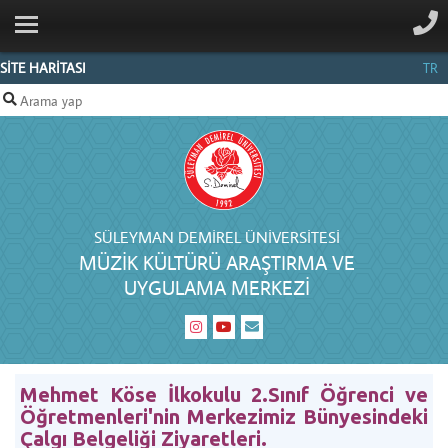
ANA SAYFA
MERKEZ
SİTE HARİTASI
TR
HAKKINDA
BELGELIK
PERSONEL
İLETIŞIM
SÜLEYMAN DEMIREL ÜNIVERSITESI
MÜZIK KÜLTÜRÜ ARAŞTIRMA VE
UYGULAMA MERKEZI
Mehmet Köse İlkokulu 2.Sınıf Öğrenci ve
Öğretmenleri'nin Merkezimiz Bünyesindeki
Çalgı Belgeliği Ziyaretleri.