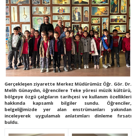
Gerçekleşen ziyarette Merkez Müdürümüz Öğr. Gör. Dr.
Melih Günaydın, öğrencilere Teke yöresi müzik kültürü,
bölgeye özgü çalgıların tarihçesi ve kullanım özellikleri
hakkında kapsamlı bilgiler sundu. Öğrenciler,
belgeliğimizde yer alan enstrümanları yakından
inceleyerek uygulamalı anlatımları dinleme fırsatı
buldu.