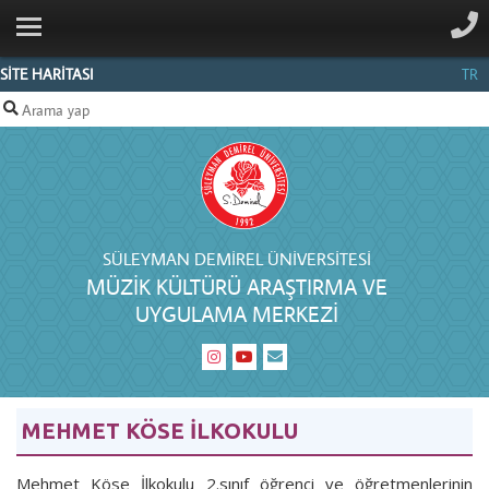
ANA SAYFA
MERKEZ
SİTE HARİTASI
TR
HAKKINDA
BELGELIK
PERSONEL
İLETIŞIM
SÜLEYMAN DEMIREL ÜNIVERSITESI
MÜZIK KÜLTÜRÜ ARAŞTIRMA VE
UYGULAMA MERKEZI
MEHMET KÖSE İLKOKULU
Mehmet Köse İlkokulu 2.sınıf öğrenci ve öğretmenlerinin