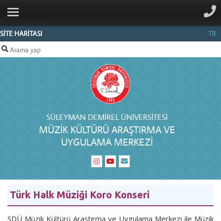
ANA SAYFA
MERKEZ
SİTE HARİTASI
TR
HAKKINDA
BELGELIK
PERSONEL
İLETIŞIM
SÜLEYMAN DEMIREL ÜNIVERSITESI
MÜZIK KÜLTÜRÜ ARAŞTIRMA VE
UYGULAMA MERKEZI
Türk Halk Müziği Koro Konseri
SDÜ Müzik Kültürü Araştırma ve Uygulama Merkezi ile Müzik