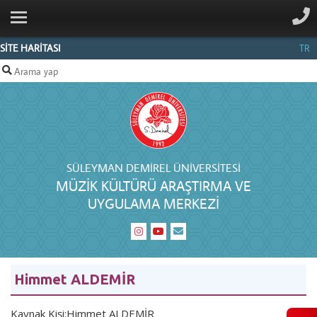
ANA SAYFA
MERKEZ
SİTE HARİTASI
TR
HAKKINDA
BELGELIK
PERSONEL
İLETIŞIM
SÜLEYMAN DEMIREL ÜNIVERSITESI
MÜZIK KÜLTÜRÜ ARAŞTIRMA VE
UYGULAMA MERKEZI
Himmet ALDEMİR
Kaynak Kişi:Himmet ALDEMİR